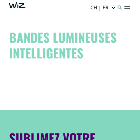
CH | FR
BANDES LUMINEUSES
INTELLIGENTES
Élevez votre espace à un autre niveau et libérez l’artiste
qui sommeille en vous !
Rêvez-le. Créez-le. WiZez-le.
SUBLIMEZ VOTRE