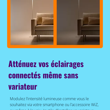
Atténuez vos éclairages
connectés même sans
variateur
Modulez l’intensité lumineuse comme vous le
souhaitez via votre smartphone ou l’accessoire WiZ,