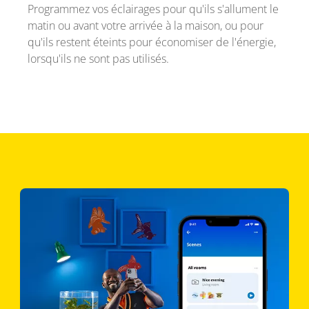
Programmez vos éclairages pour qu'ils s'allument le
matin ou avant votre arrivée à la maison, ou pour
qu'ils restent éteints pour économiser de l'énergie,
lorsqu'ils ne sont pas utilisés.