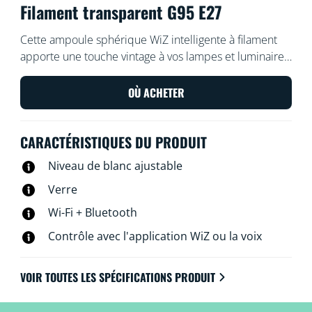
Filament transparent G95 E27
Cette ampoule sphérique WiZ intelligente à filament
apporte une touche vintage à vos lampes et luminaires.
Utilisez l'application WiZ ou votre voix pour varier
l'intensité lumineuse ou appliquer des modes
OÙ ACHETER
d'éclairage prédéfinis sur les configurations Wi-Fi.
CARACTÉRISTIQUES DU PRODUIT
Niveau de blanc ajustable
Verre
Wi-Fi + Bluetooth
Contrôle avec l'application WiZ ou la voix
VOIR TOUTES LES SPÉCIFICATIONS PRODUIT