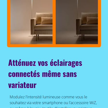
Atténuez vos éclairages
connectés même sans
variateur
Modulez l’intensité lumineuse comme vous le
souhaitez via votre smartphone ou l’accessoire WiZ,