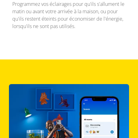
Programmez vos éclairages pour qu'ils s'allument le
matin ou avant votre arrivée à la maison, ou pour
qu'ils restent éteints pour économiser de l'énergie,
lorsqu'ils ne sont pas utilisés.