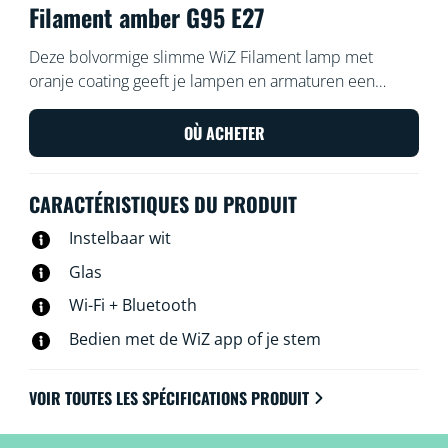
Filament amber G95 E27
Deze bolvormige slimme WiZ Filament lamp met
oranje coating geeft je lampen en armaturen een
vintage uitstraling. Gebruik de WiZ app of je stem om
de verlichting te dimmen of feller te zetten, of gebruik
OÙ ACHETER
voorgeprogrammeerde lichtinstellingen op Wi-Fi-
setups.
CARACTÉRISTIQUES DU PRODUIT
Instelbaar wit
Glas
Wi-Fi + Bluetooth
Bedien met de WiZ app of je stem
VOIR TOUTES LES SPÉCIFICATIONS PRODUIT