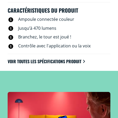
classique des ampoules à incandescence vintage tout
en économisant l’énergie grâce à la technologie LED. Et
CARACTÉRISTIQUES DU PRODUIT
bien sûr, vous pouvez les contrôler via votre réseau Wi-
Ampoule connectée couleur
Fi et l’application WiZ, la télécommande WiZ associée
ou à la voix.
Jusqu’à 470 lumens
Branchez, le tour est joué !
Contrôle avec l'application ou la voix
VOIR TOUTES LES SPÉCIFICATIONS PRODUIT