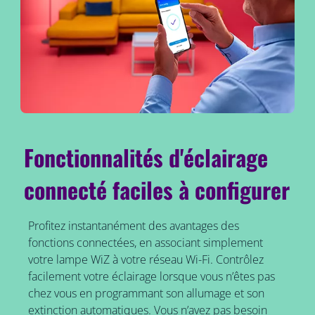
Fonctionnalités d'éclairage
connecté faciles à configurer
Profitez instantanément des avantages des
fonctions connectées, en associant simplement
votre lampe WiZ à votre réseau Wi-Fi. Contrôlez
facilement votre éclairage lorsque vous n’êtes pas
chez vous en programmant son allumage et son
extinction automatiques. Vous n’avez pas besoin