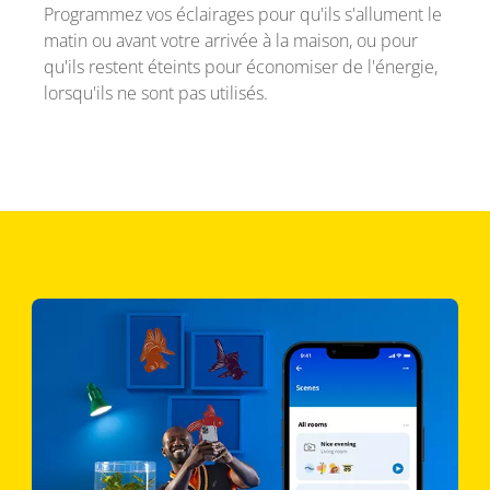
Programmez vos éclairages pour qu'ils s'allument le
matin ou avant votre arrivée à la maison, ou pour
qu'ils restent éteints pour économiser de l'énergie,
lorsqu'ils ne sont pas utilisés.