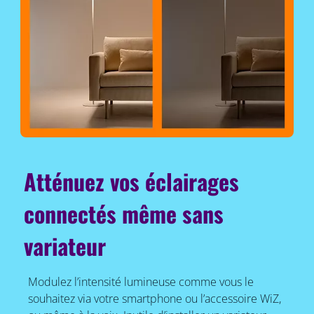
Atténuez vos éclairages
connectés même sans
variateur
Modulez l’intensité lumineuse comme vous le
souhaitez via votre smartphone ou l’accessoire WiZ,