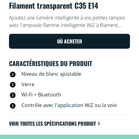
Filament transparent C35 E14
Ajoutez une lumière intelligente à vos petites lampes
avec l'ampoule flamme intelligente WiZ à filament,
blanche et réglable, de style vintage avec une base
E14. Utilisez l'application WiZ ou votre voix pour varier
OÙ ACHETER
l'intensité lumineuse ou appliquer des modes
d'éclairage prédéfinis sur les configurations Wi-Fi.
CARACTÉRISTIQUES DU PRODUIT
Niveau de blanc ajustable
Verre
Wi-Fi + Bluetooth
Contrôle avec l'application WiZ ou la voix
VOIR TOUTES LES SPÉCIFICATIONS PRODUIT