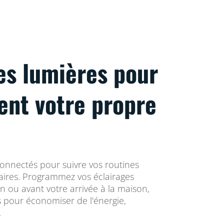
es lumières pour
vent votre propre
connectés pour suivre vos routines
res. Programmez vos éclairages
in ou avant votre arrivée à la maison,
ts pour économiser de l'énergie,
.