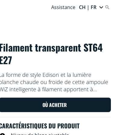
Assistance
CH | FR
Filament transparent ST64
E27
La forme de style Edison et la lumière
blanche chaude ou froide de cette ampoule
WiZ intelligente à filament apportent à
n'importe quelle pièce un look vintage.
Utilisez l'application WiZ ou votre voix pour
OÙ ACHETER
varier l'intensité lumineuse ou appliquer des
modes d'éclairage prédéfinis sur les
CARACTÉRISTIQUES DU PRODUIT
configurations Wi-Fi.