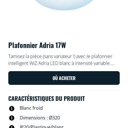
Plafonnier Adria 17W
Tamisez la pièce (sans variateur !) avec le plafonnier
intelligent WiZ Adria LED blanc à intensité variable.
Utilisez l'application WiZ ou votre voix pour allumer et
éteindre la lumière ou pour varier l'intensité lumineuse
OÙ ACHETER
sur les configurations Wi-Fi.
CARACTÉRISTIQUES DU PRODUIT
Blanc froid
Dimensions : Ø320
IP20/Plastique/blanc