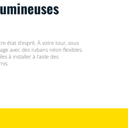
lumineuses
re état d’esprit. À votre tour, vous
age avec des rubans néon flexibles.
es à installer à l’aide des
nis.