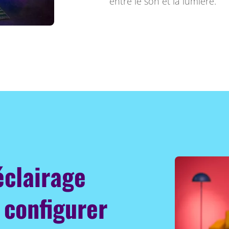
entre le son et la lumière.
éclairage
 configurer