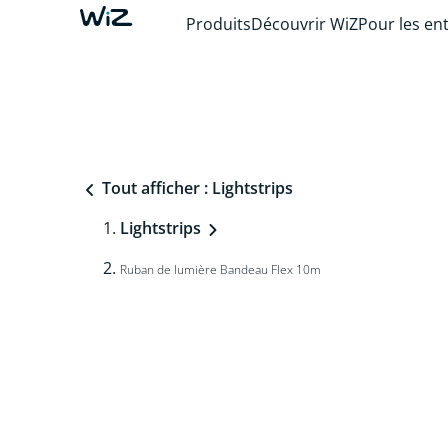
Produits
Découvrir WiZ
Pour les en
Tout afficher : Lightstrips
Lightstrips
Ruban de lumière Bandeau Flex 10m