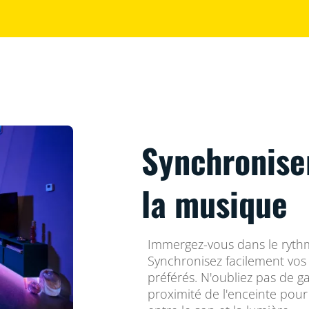
Synchroniser
la musique
Immergez-vous dans le rythm
Synchronisez facilement vo
préférés. N'oubliez pas de g
proximité de l'enceinte pou