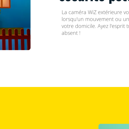
La caméra WiZ extérieure v
lorsqu'un mouvement ou un s
votre domicile. Ayez l'espri
absent !