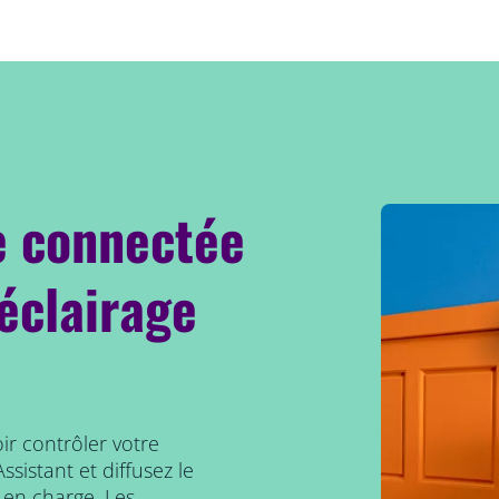
e connectée
éclairage
oir contrôler votre
sistant et diffusez le
s en charge. Les