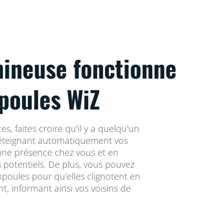
mineuse fonctionne
poules WiZ
, faites croire qu'il y a quelqu'un
 éteignant automatiquement vos
une présence chez vous et en
s potentiels. De plus, vous pouvez
poules pour qu'elles clignotent en
t, informant ainsi vos voisins de