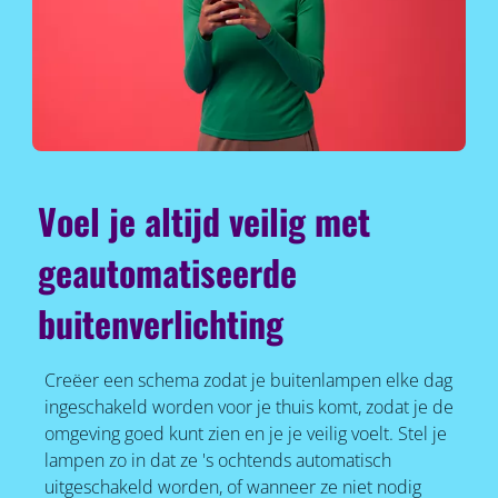
Voel je altijd veilig met
geautomatiseerde
buitenverlichting
Creëer een schema zodat je buitenlampen elke dag
ingeschakeld worden voor je thuis komt, zodat je de
omgeving goed kunt zien en je je veilig voelt. Stel je
lampen zo in dat ze 's ochtends automatisch
uitgeschakeld worden, of wanneer ze niet nodig