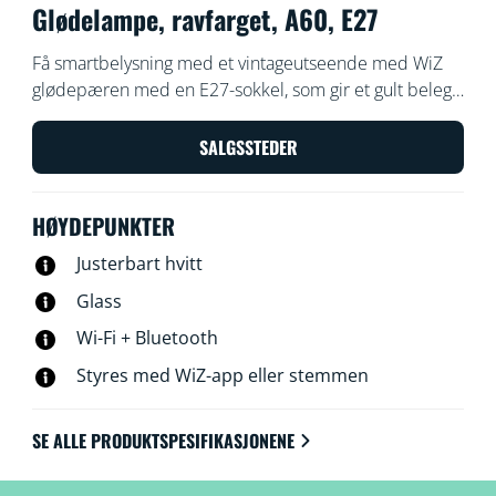
Glødelampe, ravfarget, A60, E27
Få smartbelysning med et vintageutseende med WiZ
glødepæren med en E27-sokkel, som gir et gult belegg
med varmt eller kjølig hvitt lys. Bruk med WiZ-appen
eller stemmen din for å dempe og lyse opp, eller bruk
SALGSSTEDER
forhåndsinnstilte lysmodi på Wi-Fi-oppsett.
HØYDEPUNKTER
Justerbart hvitt
Glass
Wi-Fi + Bluetooth
Styres med WiZ-app eller stemmen
SE ALLE PRODUKTSPESIFIKASJONENE