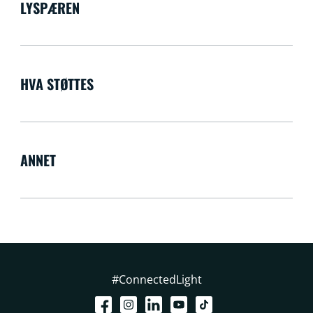
LYSPÆREN
HVA STØTTES
ANNET
#ConnectedLight