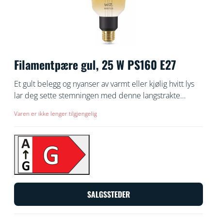
Filamentpære gul, 25 W PS160 E27
Et gult belegg og nyanser av varmt eller kjølig hvitt lys
lar deg sette stemningen med denne langstrakte
justerbare, hvite smart WiZ glødepæren i vintage-stil.
Varen er ikke lenger tilgjengelig
Bruk med WiZ-appen eller stemmen din for å dempe
og lyse opp, eller bruk forhåndsinnstilte lysmodi på Wi-
Fi-oppsett.
SALGSSTEDER