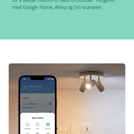
for å veksle mellom to favorittmoduser. Fungerer
med Google Home, Alexa og Siri-snarveier.