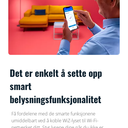
Det er enkelt å sette opp
smart
belysningsfunksjonalitet
Få fordelene med de smarte funksjonene
umiddelbart ved å koble WiZ-lyset til Wi-Fi-
nettverket ditt. Styr lysene dine når du ikke er