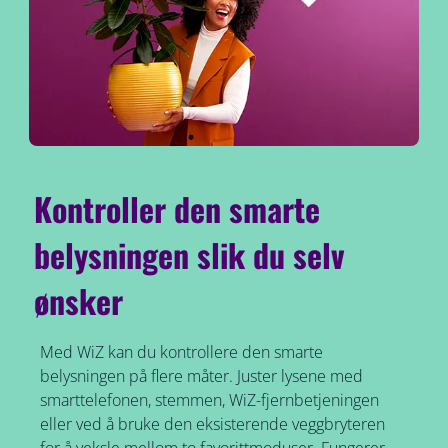
Kontroller den smarte
belysningen slik du selv
ønsker
Med WiZ kan du kontrollere den smarte
belysningen på flere måter. Juster lysene med
smarttelefonen, stemmen, WiZ-fjernbetjeningen
eller ved å bruke den eksisterende veggbryteren