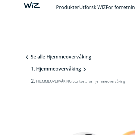
Produkter
Utforsk WiZ
For forretni
Se alle Hjemmeovervåking
Hjemmeovervåking
HJEMMEOVERVÅKING Startsett for hjemmeovervåking