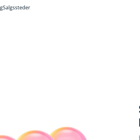
ng
Salgssteder