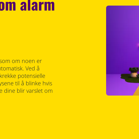
som alarm
ut som om noen er
utomatisk. Ved å
krekke potensielle
ysene til å blinke hvis
e dine blir varslet om