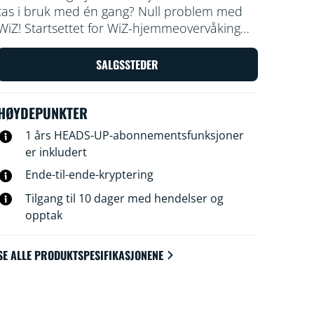
tas i bruk med én gang? Null problem med
WiZ! Startsettet for WiZ-hjemmeovervåking
består av WiZ-innendørskameraet og tre
SpaceSense-aktiverte WiZ-lys som gir økt
SALGSSTEDER
trygghetsfølelse ved hjelp av
bevegelsesdeteksjon, lys som får det til å se
HØYDEPUNKTER
ut som om du er hjemme, og automatisk
varsling via WiZ-appen. Settet gjør det enkelt
1 års HEADS-UP-abonnementsfunksjoner
å komme i gang med alt du trenger for å
er inkludert
begynne å overvåke og beskytte hjemmet ditt
Ende-til-ende-kryptering
i dag.
Tilgang til 10 dager med hendelser og
opptak
SE ALLE PRODUKTSPESIFIKASJONENE