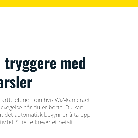
a tryggere med
arsler
smarttelefonen din hvis WiZ-kameraet
r bevegelse når du er borte. Du kan
k at det automatisk begynner å ta opp
ivitet.* Dette krever et betalt
.