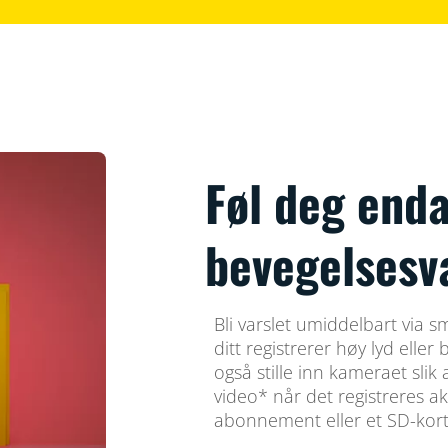
Føl deg end
bevegelsesv
Bli varslet umiddelbart via 
ditt registrerer høy lyd elle
også stille inn kameraet sli
video* når det registreres akt
abonnement eller et SD-kort