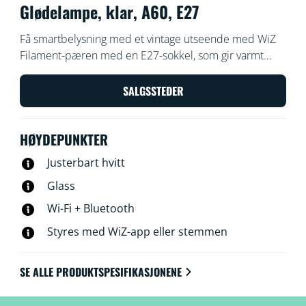
Glødelampe, klar, A60, E27
Få smartbelysning med et vintage utseende med WiZ
Filament-pæren med en E27-sokkel, som gir varmt
eller kjølig hvitt lys. Bruk med WiZ-appen eller
stemmen din for å dempe og lyse opp, eller bruk
SALGSSTEDER
forhåndsinnstilte lysmodi på Wi-Fi-oppsett.
HØYDEPUNKTER
Justerbart hvitt
Glass
Wi-Fi + Bluetooth
Styres med WiZ-app eller stemmen
SE ALLE PRODUKTSPESIFIKASJONENE