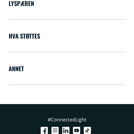
LYSPÆREN
HVA STØTTES
ANNET
#ConnectedLight