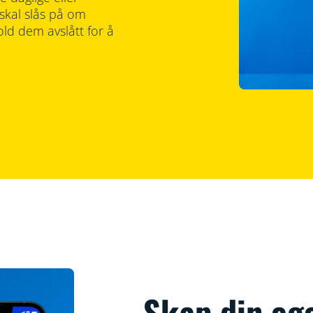
 skal slås på om
ld dem avslått for å
Skap din eg