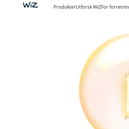
Produkter
Utforsk WiZ
For forretni