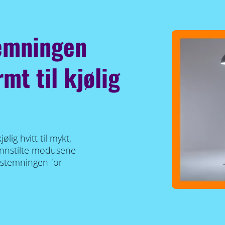
temningen
mt til kjølig
lig hvitt til mykt,
dsinnstilte modusene
 stemningen for