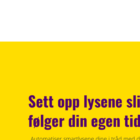
Sett opp lysene sl
følger din egen ti
Automatiser smartlysene dine i tråd med de