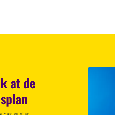
ik at de
dsplan
 daglige eller