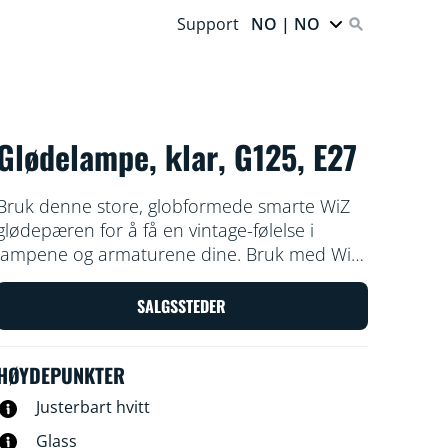
Support
NO | NO
Glødelampe, klar, G125, E27
Bruk denne store, globformede smarte WiZ
glødepæren for å få en vintage-følelse i
lampene og armaturene dine. Bruk med WiZ-
appen eller stemmen din for å dempe og
lyse, eller bruk forhåndsinnstilte lysmodi på
SALGSSTEDER
Wi-Fi-oppsett.
HØYDEPUNKTER
Justerbart hvitt
Glass