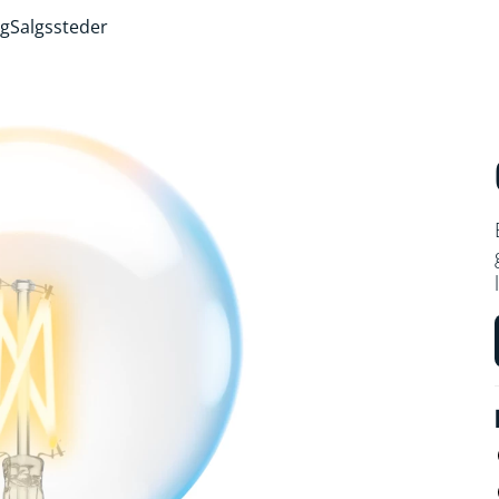
ng
Salgssteder