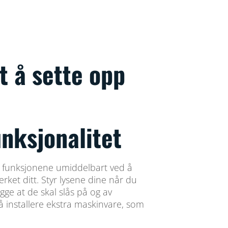
t å sette opp
nksjonalitet
 funksjonene umiddelbart ved å
verket ditt. Styr lysene dine når du
gge at de skal slås på og av
å installere ekstra maskinvare, som