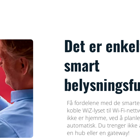
Det er enkel
smart
belysningsfu
Få fordelene med de smarte
koble WiZ-lyset til Wi-Fi-nett
ikke er hjemme, ved å planle
automatisk. Du trenger ikke 
en hub eller en gateway!