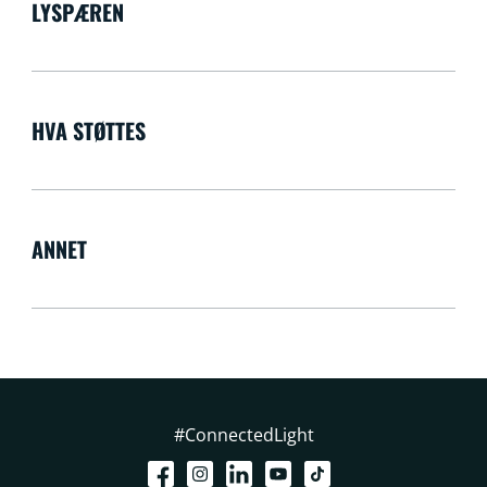
LYSPÆREN
HVA STØTTES
ANNET
#ConnectedLight