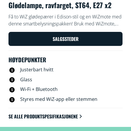
Glødelampe, ravfarget, ST64, E27 x2
Få to WiZ glødepærer i Edison-stil og en WiZmote med
denne smartbelysningspakken! Bruk med WiZmote,
WiZ-appen eller stemmen din for å dempe eller lyse
opp, eller bruk forhåndsinnstilte lysmodi på Wi-Fi-
SALGSSTEDER
oppsett.
HØYDEPUNKTER
Justerbart hvitt
Glass
Wi-Fi + Bluetooth
Styres med WiZ-app eller stemmen
SE ALLE PRODUKTSPESIFIKASJONENE