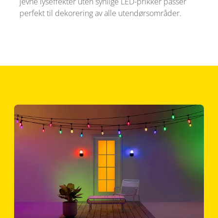
jevne lyseffekter uten synlige LED-prikker passer
perfekt til dekorering av alle utendørsområder.