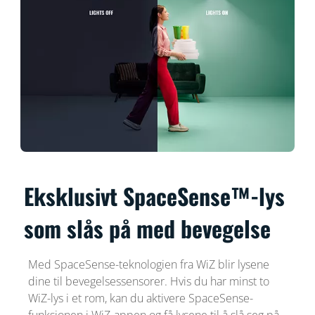
Eksklusivt SpaceSense™-lys
som slås på med bevegelse
Med SpaceSense-teknologien fra WiZ blir lysene
dine til bevegelsessensorer. Hvis du har minst to
WiZ-lys i et rom, kan du aktivere SpaceSense-
funksjonen i WiZ-appen og få lysene til å slå seg på