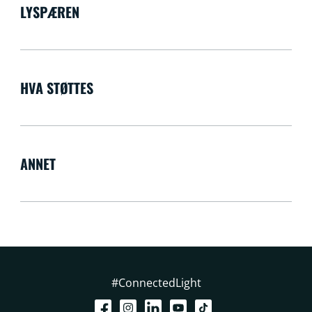
LYSPÆREN
HVA STØTTES
ANNET
#ConnectedLight