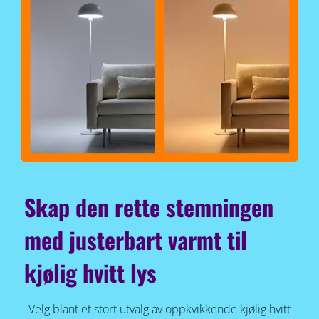
Skap den rette stemningen
med justerbart varmt til
kjølig hvitt lys
Velg blant et stort utvalg av oppkvikkende kjølig hvitt