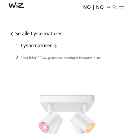
NO | NO
Se alle Lysarmaturer
Lysarmaturer
Spot IMAGEO 4x justerbar spotlight firkantet plate