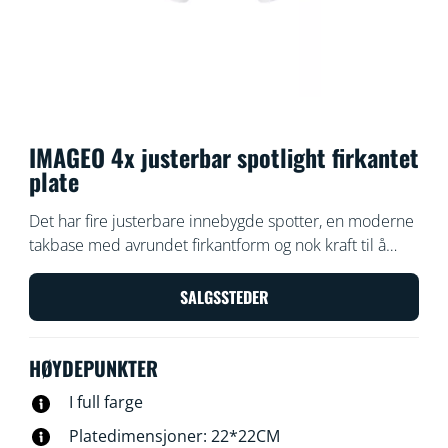
IMAGEO 4x justerbar spotlight firkantet
plate
Det har fire justerbare innebygde spotter, en moderne
takbase med avrundet firkantform og nok kraft til å
bade rommet med lys og farger i alle retninger. Med
den påbygde spotarmaturen kan du velge det perfekte
SALGSSTEDER
lyset til alle aktiviteter.
HØYDEPUNKTER
I full farge
Platedimensjoner: 22*22CM