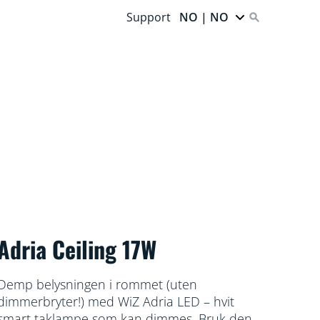
Support
NO | NO
Adria Ceiling 17W
Demp belysningen i rommet (uten
dimmerbryter!) med WiZ Adria LED – hvit
smart taklampe som kan dimmes. Bruk den