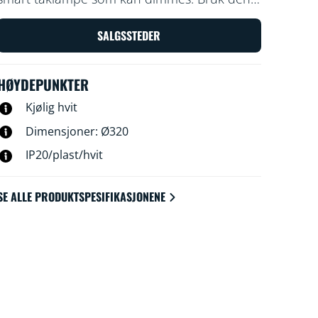
med WiZ-appen eller stemmen for å slå av og
på, dimme og lyse opp rommet på Wi-Fi-
SALGSSTEDER
oppsett.
HØYDEPUNKTER
Kjølig hvit
Dimensjoner: Ø320
IP20/plast/hvit
SE ALLE PRODUKTSPESIFIKASJONENE