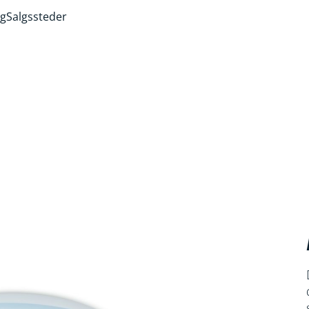
ng
Salgssteder