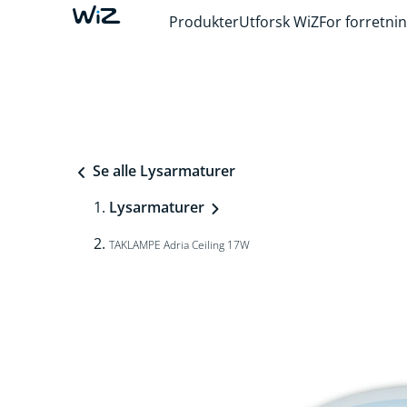
Produkter
Utforsk WiZ
For forretni
Se alle Lysarmaturer
Lysarmaturer
TAKLAMPE Adria Ceiling 17W