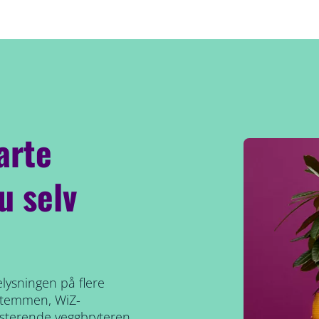
arte
u selv
lysningen på flere
 stemmen, WiZ-
sisterende veggbryteren