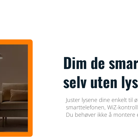
Dim de smar
selv uten l
Juster lysene dine enkelt til
smarttelefonen, WiZ-kontroll
Du behøver ikke å montere 