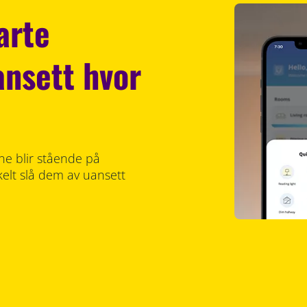
arte
ansett hvor
ne blir stående på
lt slå dem av uansett