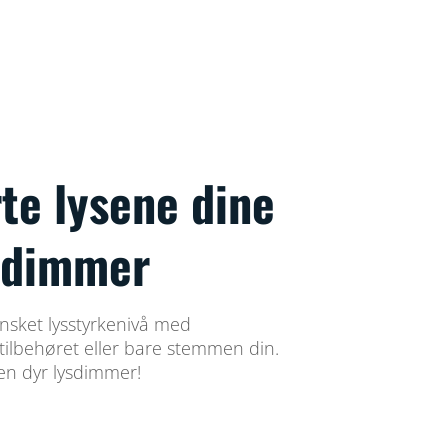
te lysene dine
ysdimmer
 ønsket lysstyrkenivå med
tilbehøret eller bare stemmen din.
en dyr lysdimmer!