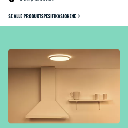
via Wi-Fi med WiZ-appen, WiZ-fjernkontrollen eller
stemmen.
SE ALLE PRODUKTSPESIFIKASJONENE