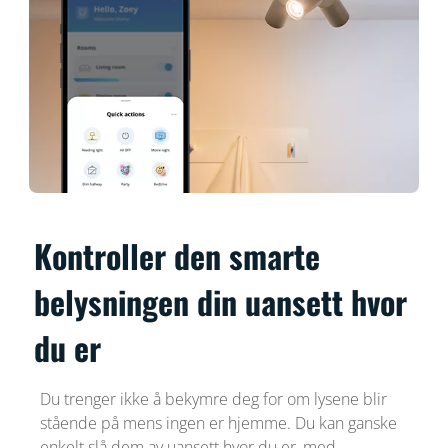
Kontroller den smarte
belysningen din uansett hvor
du er
Du trenger ikke å bekymre deg for om lysene blir
stående på mens ingen er hjemme. Du kan ganske
enkelt slå dem av uansett hvor du er, med