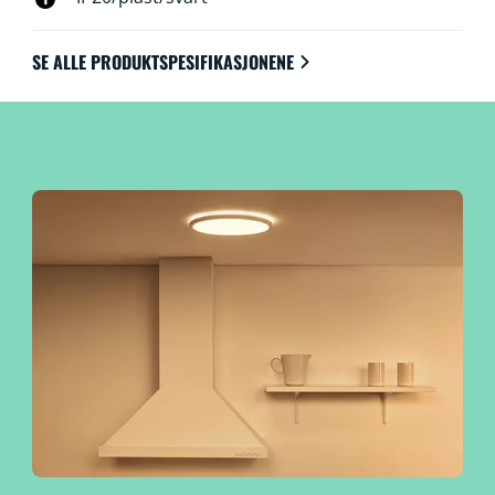
via Wi-Fi med WiZ-appen, WiZ-fjernkontrollen eller
stemmen.
SE ALLE PRODUKTSPESIFIKASJONENE