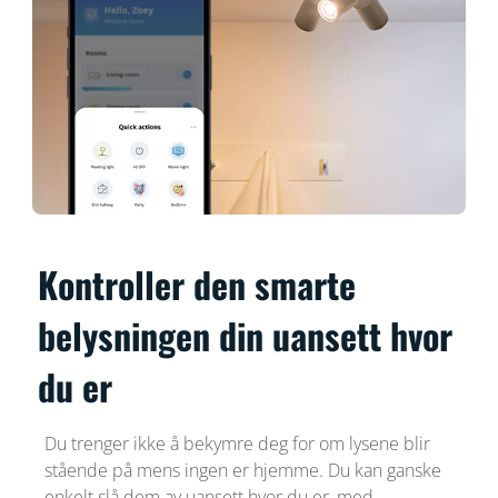
Kontroller den smarte
belysningen din uansett hvor
du er
Du trenger ikke å bekymre deg for om lysene blir
stående på mens ingen er hjemme. Du kan ganske
enkelt slå dem av uansett hvor du er, med