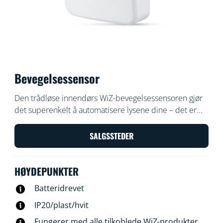
Bevegelsessensor
Den trådløse innendørs WiZ-bevegelsessensoren gjør
det superenkelt å automatisere lysene dine – det er
bare å gå forbi dem! – og den slår dem av når du
forlater huset. Plasser sensoren, som inkluderer
SALGSSTEDER
batteri, i et inngangsparti eller en gang og angi at den
skal slå lysene på eller av til ønsket innstilling til ønsket
HØYDEPUNKTER
tid.
Batteridrevet
IP20/plast/hvit
Fungerer med alle tilkoblede WiZ-produkter