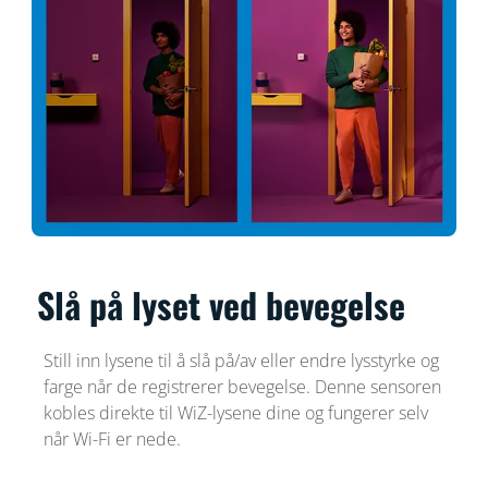
Slå på lyset ved bevegelse
Still inn lysene til å slå på/av eller endre lysstyrke og
farge når de registrerer bevegelse. Denne sensoren
kobles direkte til WiZ-lysene dine og fungerer selv
når Wi-Fi er nede.