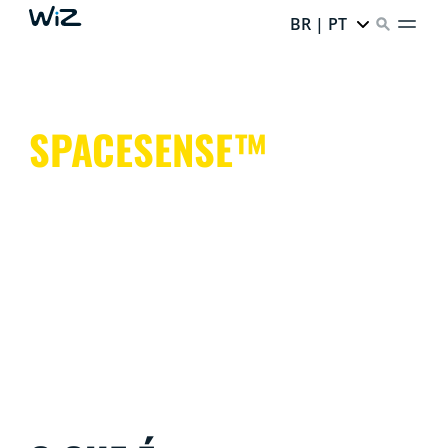
BR | PT
SPACESENSE™
Luzes inteligentes que ajudam a manter as mãos livres
para coisas mais importantes.
É simples. É SpaceSense™. É WiZ.