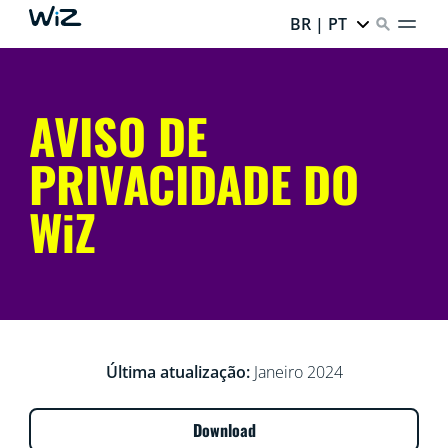
BR | PT
AVISO DE
PRIVACIDADE DO
WiZ
Última atualização:
Janeiro 2024
Download