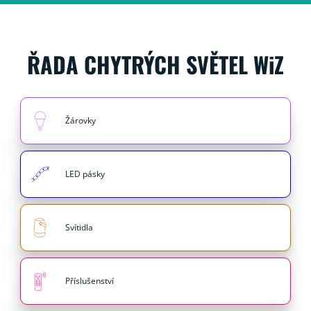
ŘADA CHYTRÝCH SVĚTEL WiZ
Žárovky
LED pásky
Svítidla
Příslušenství