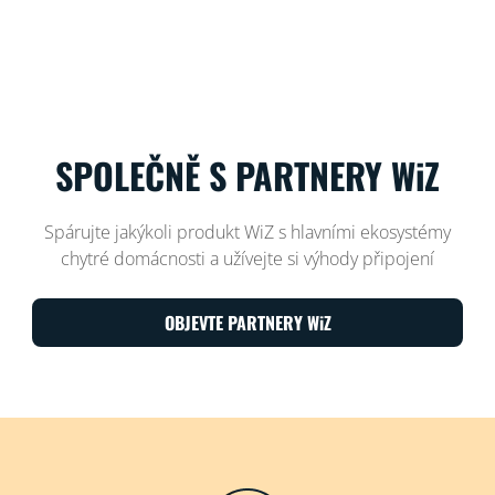
SPOLEČNĚ S PARTNERY WiZ
Spárujte jakýkoli produkt WiZ s hlavními ekosystémy
chytré domácnosti a užívejte si výhody připojení
OBJEVTE PARTNERY WiZ