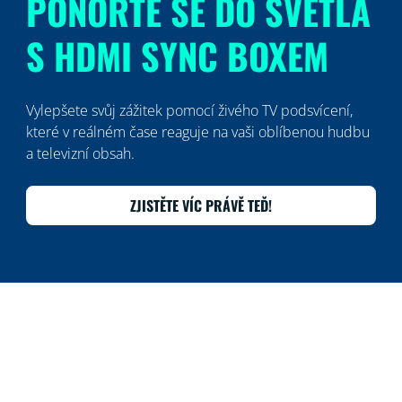
PONOŘTE SE DO SVĚTLA
S HDMI SYNC BOXEM
Vylepšete svůj zážitek pomocí živého TV podsvícení,
které v reálném čase reaguje na vaši oblíbenou hudbu
a televizní obsah.
ZJISTĚTE VÍC PRÁVĚ TEĎ!