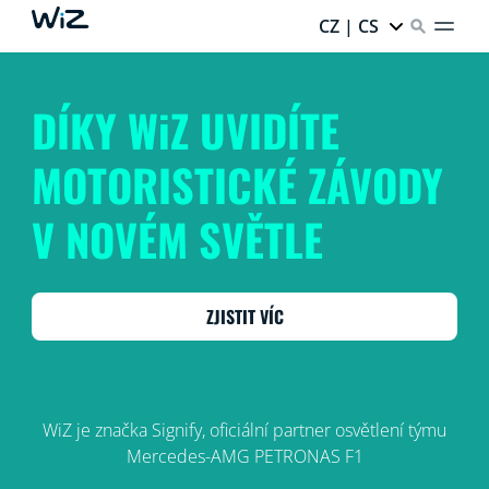
CZ | CS
DÍKY WiZ UVIDÍTE
MOTORISTICKÉ ZÁVODY
V NOVÉM SVĚTLE
ZJISTIT VÍC
WiZ je značka Signify, oficiální partner osvětlení týmu
Mercedes-AMG PETRONAS F1