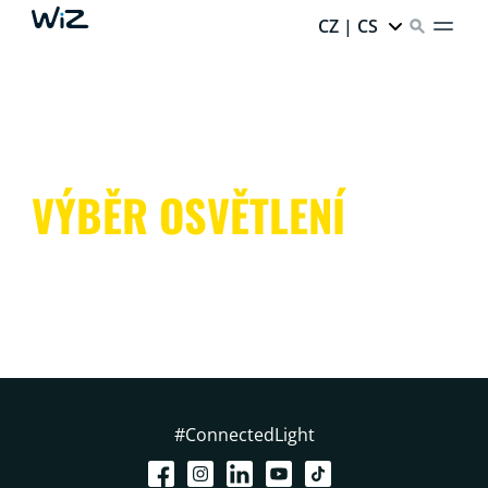
CZ | CS
VÝBĚR OSVĚTLENÍ
#ConnectedLight