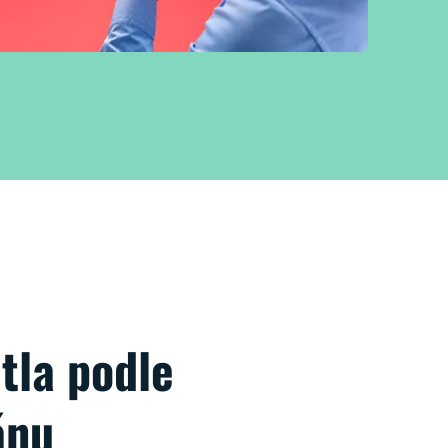
tla podle
ánu