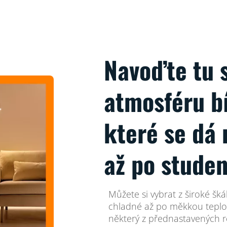
Navoďte tu 
atmosféru b
které se dá 
až po stude
Můžete si vybrat z široké škál
chladné až po měkkou teplou
některý z přednastavených r