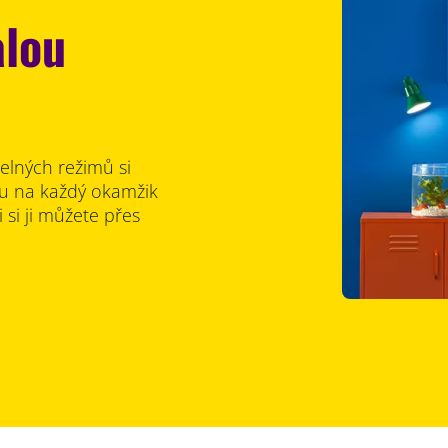
alou
elných režimů si
ru na každý okamžik
 si ji můžete přes