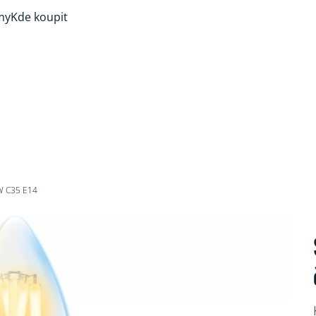
my
Kde koupit
W C35 E14