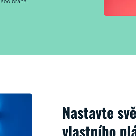
nebo brána.
Nastavte svě
vlastního pl