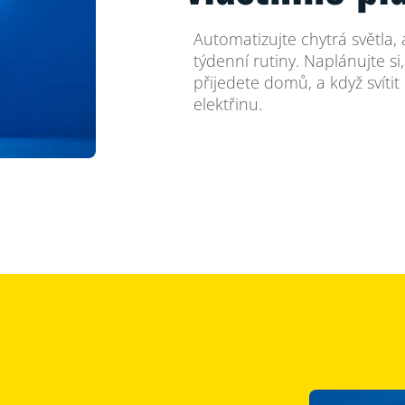
Automatizujte chytrá světla
týdenní rutiny. Naplánujte si
přijedete domů, a když svítit
elektřinu.