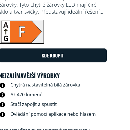
žárovky. Tyto chytré žárovky LED mají čiré
sklo a tvar svíčky. Představují ideální řešení
do dekorativních svítidel nebo všude tam,
kde potřebujete závan elegance. Na výběr
máte ze stovek odstínů bílé – od teplé až po
studenou. Odstíny si taky můžete
naplánovat, aby se automaticky
přizpůsobovaly vašim potřebám a náladám,
KDE KOUPIT
které se pořád mění. Všechno se dá
pohodlně ovládat přes aplikaci a dálkové
ovládání WiZ nebo hlasem.
NEJZAJÍMAVĚJŠÍ VÝROBKY
Chytrá nastavitelná bílá žárovka
Až 470 lumenů
Stačí zapojit a spustit
Ovládání pomocí aplikace nebo hlasem