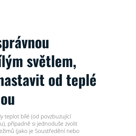
správnou
ílým světlem,
nastavit od teplé
nou
y teplot bílé (od povzbuzující
), případně si jednoduše zvolit
ežimů (jako je Soustředění nebo