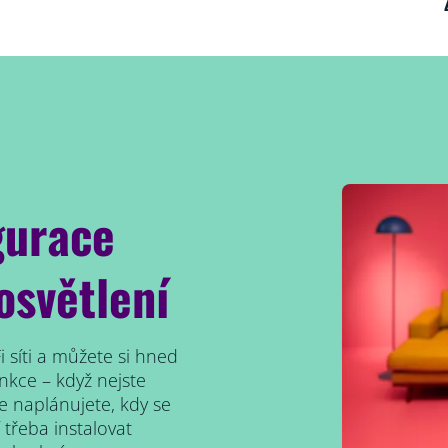
gurace
osvětlení
Fi síti a můžete si hned
nkce – když nejste
e naplánujete, kdy se
třeba instalovat