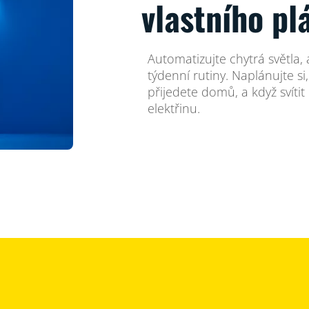
vlastního pl
Automatizujte chytrá světla
týdenní rutiny. Naplánujte si
přijedete domů, a když svítit
elektřinu.