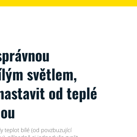
správnou
ílým světlem,
nastavit od teplé
nou
y teplot bílé (od povzbuzující