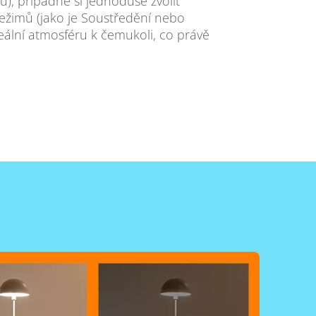
), případně si jednoduše zvolit
ežimů (jako je Soustředění nebo
deální atmosféru k čemukoli, co právě