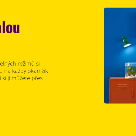
alou
elných režimů si
ru na každý okamžik
 si ji můžete přes