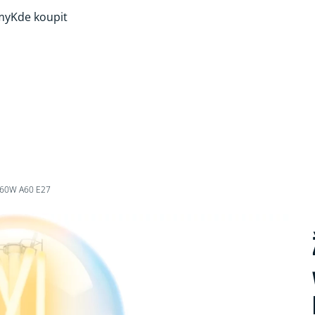
my
Kde koupit
 60W A60 E27