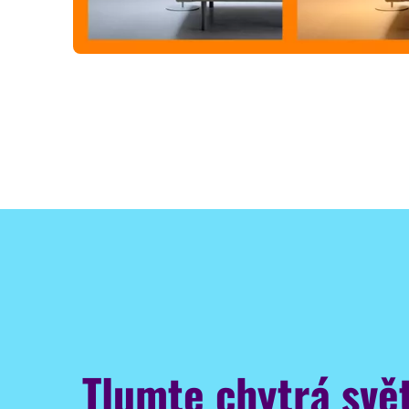
Tlumte chytrá svět