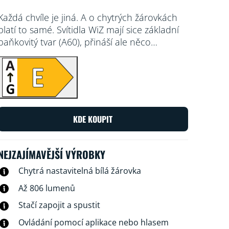
Každá chvíle je jiná. A o chytrých žárovkách
platí to samé. Svítidla WiZ mají sice základní
baňkovitý tvar (A60), přináší ale něco
opravdu výjimečného: nastavitelné bílé LED
světlo, které se vyladí na všechny vaše
potřeby a nálady. Když se potřebujete
soustředit, nastavte si studené světlo. Když
máte chuť relaxovat, přijde vám vhod hřejivé
světlo – záleží jen na tom, co vám vyhovuje,
KDE KOUPIT
abyste měli doma co nejlepší a nejpříjemnější
atmosféru. Všechno se dá krásně ovládat
přes aplikaci a dálkové ovládání WiZ nebo
NEJZAJÍMAVĚJŠÍ VÝROBKY
hlasem.
Chytrá nastavitelná bílá žárovka
Až 806 lumenů
Stačí zapojit a spustit
Ovládání pomocí aplikace nebo hlasem