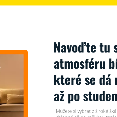
Navoďte tu 
atmosféru b
které se dá 
až po stude
Můžete si vybrat z široké škál