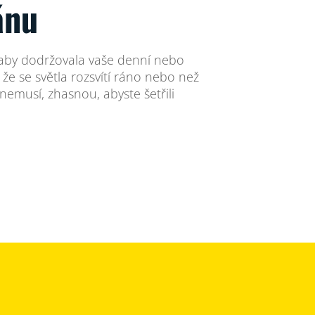
ánu
, aby dodržovala vaše denní nebo
, že se světla rozsvítí ráno nebo než
 nemusí, zhasnou, abyste šetřili