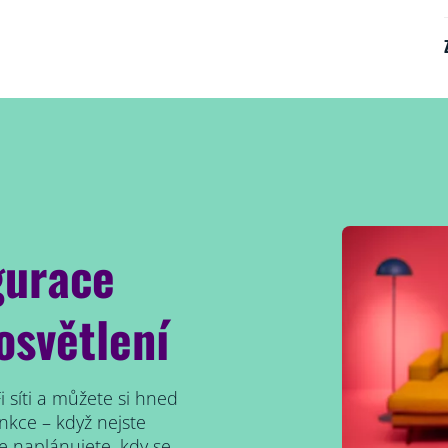
gurace
osvětlení
Fi síti a můžete si hned
nkce – když nejste
e naplánujete, kdy se