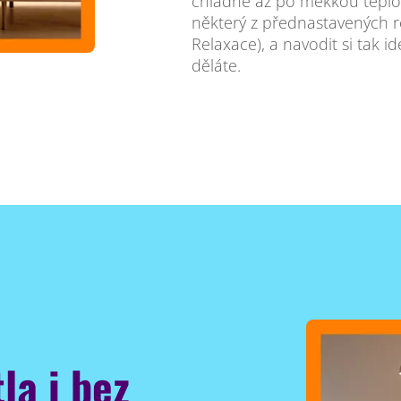
chladné až po měkkou teplou
některý z přednastavených r
Relaxace), a navodit si tak i
děláte.
la i bez