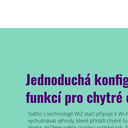
Jednoduchá konfi
funkcí pro chytré 
Světlo s technologií WiZ stačí připojit k Wi-
vychutnávat výhody, které přináší chytré fu
doma, můžete světla snadno ovládat tak, ž