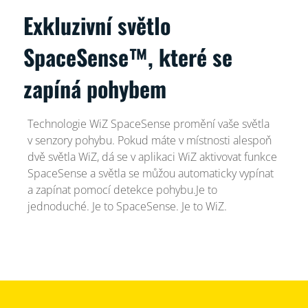
Exkluzivní světlo
SpaceSense™, které se
zapíná pohybem
Technologie WiZ SpaceSense promění vaše světla
v senzory pohybu. Pokud máte v místnosti alespoň
dvě světla WiZ, dá se v aplikaci WiZ aktivovat funkce
SpaceSense a světla se můžou automaticky vypínat
a zapínat pomocí detekce pohybu.Je to
jednoduché. Je to SpaceSense. Je to WiZ.