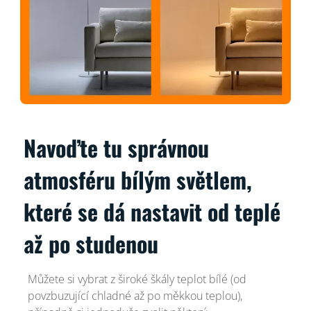
Navoďte tu správnou
atmosféru bílým světlem,
které se dá nastavit od teplé
až po studenou
Můžete si vybrat z široké škály teplot bílé (od
povzbuzující chladné až po měkkou teplou),