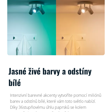
Jasné živé barvy a odstíny
bílé
Intenzivní barevné akcenty vytvoříte pomocí miliónů
barev a odstínů bílé, které vám toto světlo nabízí.
Díky 36stupňovému úhlu paprsků se kolem