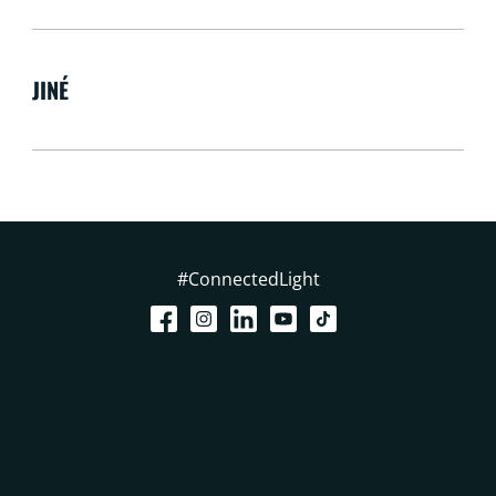
JINÉ
#ConnectedLight