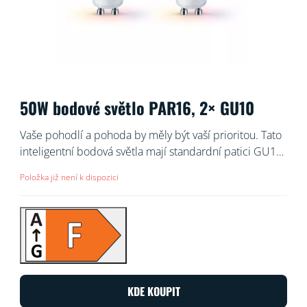
50W bodové světlo PAR16, 2× GU10
Vaše pohodlí a pohoda by měly být vaší prioritou. Tato
inteligentní bodová světla mají standardní patici GU10,
kterou dobře znáte, můžou se ale pochlubit čočkami
Položka již není k dispozici
z opravdového skla, které jim propůjčují nádech
elegance. Nabízejí vám něco, co rozhodně patří do
nadstandardu – bílé světlo, které se dá nastavit podle
vašich potřeb a nálady. Když potřebujete zabrat v práci,
naplánujte studené bílé světlo. Když máte chuť si
odpočinout a relaxovat, nastavte si příjemnou teplou
bílou. Prostě žijte díky tomuto světlu doma naplno
KDE KOUPIT
a s maximální mírou pohodlí. Všech 16 milionů barev