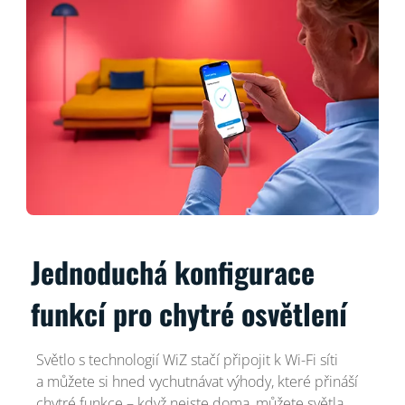
Jednoduchá konfigurace
funkcí pro chytré osvětlení
Světlo s technologií WiZ stačí připojit k Wi-Fi síti
a můžete si hned vychutnávat výhody, které přináší
chytré funkce – když nejste doma, můžete světla