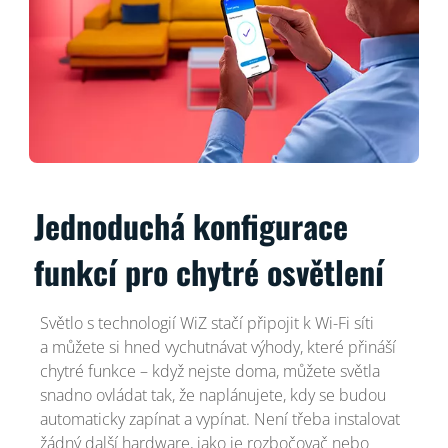
Jednoduchá konfigurace
funkcí pro chytré osvětlení
Světlo s technologií WiZ stačí připojit k Wi-Fi síti
a můžete si hned vychutnávat výhody, které přináší
chytré funkce – když nejste doma, můžete světla
snadno ovládat tak, že naplánujete, kdy se budou
automaticky zapínat a vypínat. Není třeba instalovat
žádný další hardware, jako je rozbočovač nebo