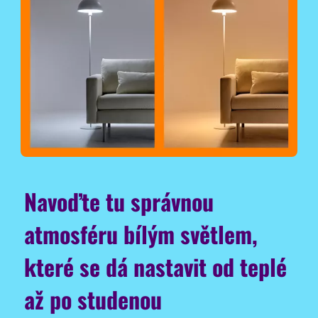
Navoďte tu správnou
atmosféru bílým světlem,
které se dá nastavit od teplé
až po studenou