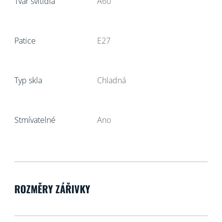
Tvar svítidla
A60
Patice
E27
Typ skla
Chladná
Stmívatelné
Ano
ROZMĚRY ZÁŘIVKY