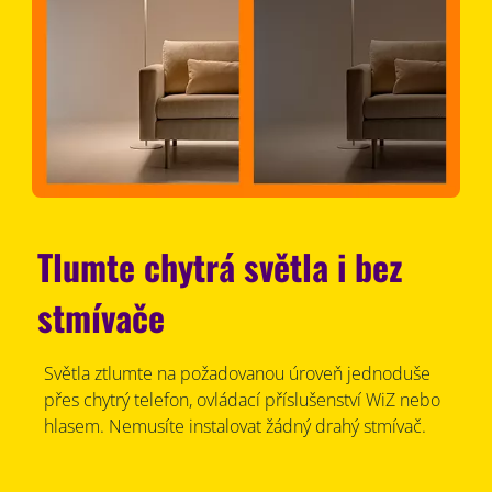
Tlumte chytrá světla i bez
stmívače
Světla ztlumte na požadovanou úroveň jednoduše
přes chytrý telefon, ovládací příslušenství WiZ nebo
hlasem. Nemusíte instalovat žádný drahý stmívač.