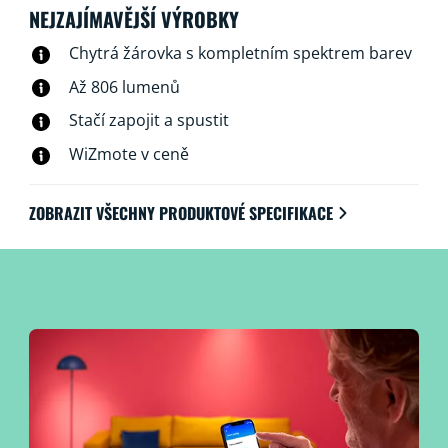
připojí ke stávající síti Wi-Fi, není zapotřebí žádný další
NEJZAJÍMAVĚJŠÍ VÝROBKY
hardware.
Chytrá žárovka s kompletním spektrem barev
Až 806 lumenů
Stačí zapojit a spustit
WiZmote v ceně
ZOBRAZIT VŠECHNY PRODUKTOVÉ SPECIFIKACE