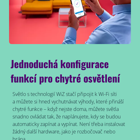
Jednoduchá konfigurace
funkcí pro chytré osvětlení
Světlo s technologií WiZ stačí připojit k Wi-Fi síti
a můžete si hned vychutnávat výhody, které přináší
chytré funkce – když nejste doma, můžete světla
snadno ovládat tak, že naplánujete, kdy se budou
automaticky zapínat a vypínat. Není třeba instalovat
žádný další hardware, jako je rozbočovač nebo
brána.