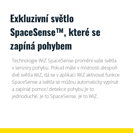
Exkluzivní světlo
SpaceSense™, které se
zapíná pohybem
Technologie WiZ SpaceSense promění vaše světla
v senzory pohybu. Pokud máte v místnosti alespoň
dvě světla WiZ, dá se v aplikaci WiZ aktivovat funkce
SpaceSense a světla se můžou automaticky vypínat
a zapínat pomocí detekce pohybu.Je to
jednoduché. Je to SpaceSense. Je to WiZ.