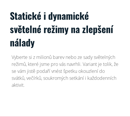
Statické i dynamické
světelné režimy na zlepšení
nálady
Vyberte si z milionů barev nebo ze sady světelných
režimů, které jsme pro vás navrhli. Variant je tolik, že
se vám jistě podaří vnést špetku okouzlení do
svátků, večírků, soukromých setkání i každodenních
aktivit.