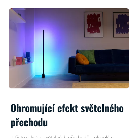
Ohromující efekt světelného
přechodu
Užijte si krásu světelných přechodů s plynulým