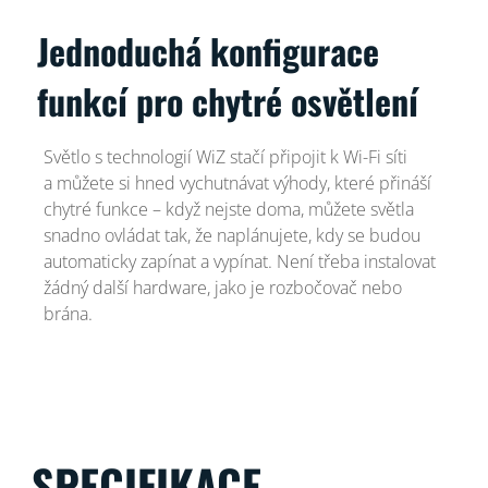
Jednoduchá konfigurace
funkcí pro chytré osvětlení
Světlo s technologií WiZ stačí připojit k Wi-Fi síti
a můžete si hned vychutnávat výhody, které přináší
chytré funkce – když nejste doma, můžete světla
snadno ovládat tak, že naplánujete, kdy se budou
automaticky zapínat a vypínat. Není třeba instalovat
žádný další hardware, jako je rozbočovač nebo
brána.
SPECIFIKACE