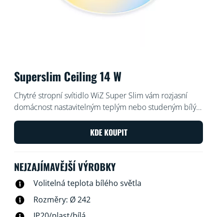
Superslim Ceiling 14 W
Chytré stropní svítidlo WiZ Super Slim vám rozjasní
domácnost nastavitelným teplým nebo studeným bílým
světlem. Můžete jej snadno ovládat pomocí aplikace
WiZ nebo hlasovými povely.
KDE KOUPIT
NEJZAJÍMAVĚJŠÍ VÝROBKY
Volitelná teplota bílého světla
Rozměry: Ø 242
IP20/plast/bílá