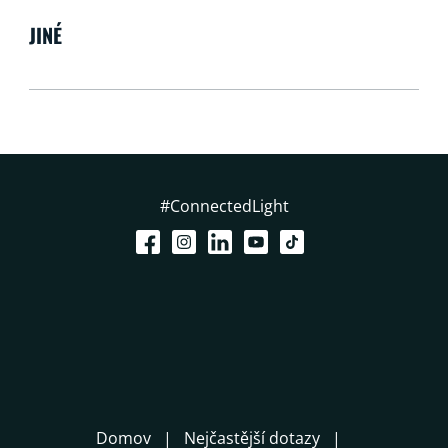
JINÉ
#ConnectedLight
Domov
Nejčastější dotazy