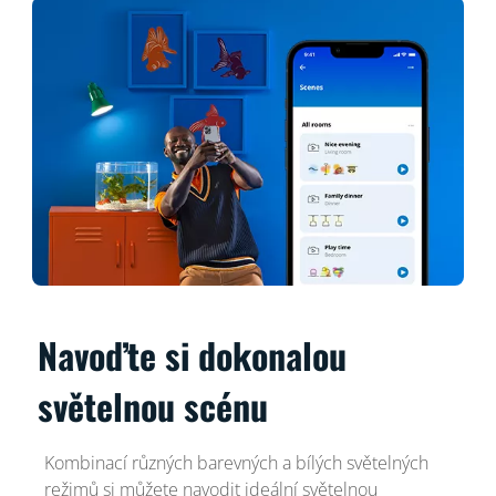
Navoďte si dokonalou
světelnou scénu
Kombinací různých barevných a bílých světelných
režimů si můžete navodit ideální světelnou