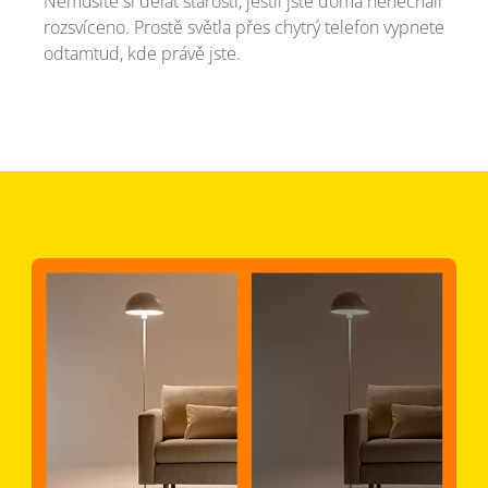
Nemusíte si dělat starosti, jestli jste doma nenechali
rozsvíceno. Prostě světla přes chytrý telefon vypnete
odtamtud, kde právě jste.