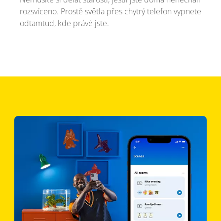
rozsvíceno. Prostě světla přes chytrý telefon vypnete
odtamtud, kde právě jste.