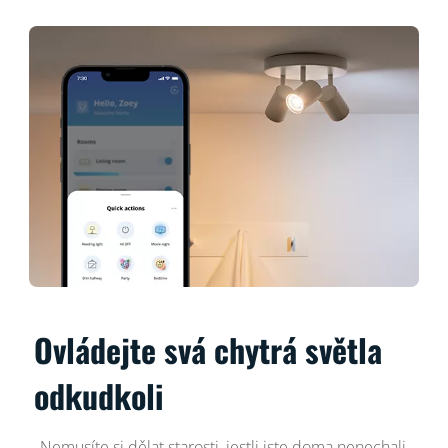
Ovládejte svá chytrá světla
odkudkoli
Nemusíte si dělat starosti, jestli jste doma nenechali