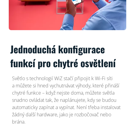
Jednoduchá konfigurace
funkcí pro chytré osvětlení
Světlo s technologií WiZ stačí připojit k Wi-Fi síti
a můžete si hned vychutnávat výhody, které přináší
chytré funkce – když nejste doma, můžete světla
snadno ovládat tak, že naplánujete, kdy se budou
automaticky zapínat a vypínat. Není třeba instalovat
žádný další hardware, jako je rozbočovač nebo
brána.