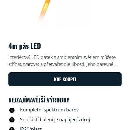
4m pás LED
Interiérový LED pásek s ambientním světlem můžete
stříhat, tvarovat a přetvářet dle libosti. Jeho barevné
dynamické světelné režimy zkrášlí prostor pod
skříněmi nebo za nábytkem a ambientní světlo vytvoří
KDE KOUPIT
dokonalou náladu na chvíle absolutní relaxace.
NEJZAJÍMAVĚJŠÍ VÝROBKY
Kompletní spektrum barev
Součástí balení je napájecí zdroj
IP20/plast