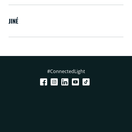
JINÉ
#ConnectedLight