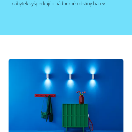
nábytek vyšperkují o nádherné odstíny barev.