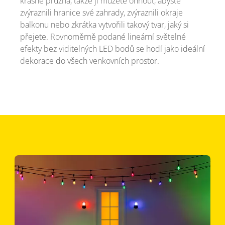
krásně pružná, takže ji můžete ohnout, abyste
zvýraznili hranice své zahrady, zvýraznili okraje
balkonu nebo zkrátka vytvořili takový tvar, jaký si
přejete. Rovnoměrně podané lineární světelné
efekty bez viditelných LED bodů se hodí jako ideální
dekorace do všech venkovních prostor.