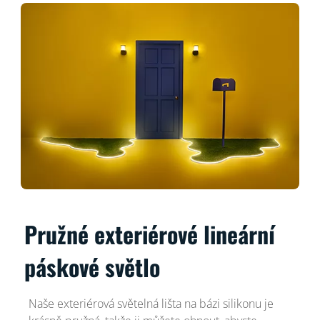
Pružné exteriérové lineární
páskové světlo
Naše exteriérová světelná lišta na bázi silikonu je