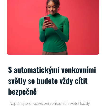
S automatickými venkovními
světly se budete vždy cítit
bezpečně
Naplánujte si rozsvícení venkovních světel každý