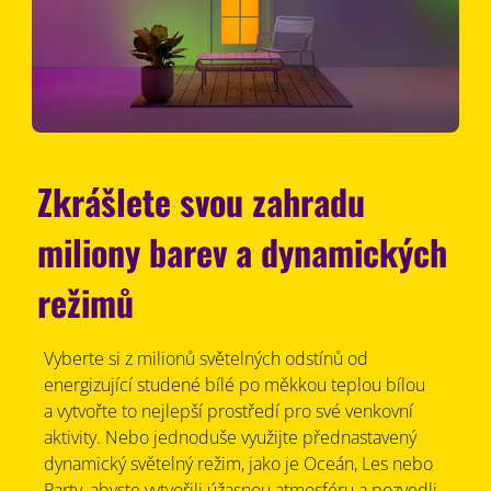
Zkrášlete svou zahradu
miliony barev a dynamických
režimů
Vyberte si z milionů světelných odstínů od
energizující studené bílé po měkkou teplou bílou
a vytvořte to nejlepší prostředí pro své venkovní
aktivity. Nebo jednoduše využijte přednastavený
dynamický světelný režim, jako je Oceán, Les nebo
Party, abyste vytvořili úžasnou atmosféru a pozvedli