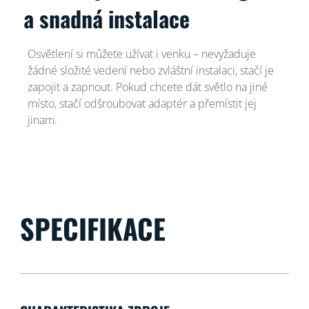
a snadná instalace
Osvětlení si můžete užívat i venku – nevyžaduje
žádné složité vedení nebo zvláštní instalaci, stačí je
zapojit a zapnout. Pokud chcete dát světlo na jiné
místo, stačí odšroubovat adaptér a přemístit jej
jinam.
SPECIFIKACE