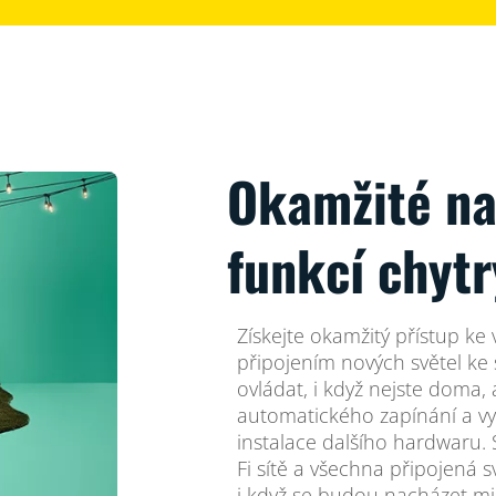
Okamžité na
funkcí chytr
Získejte okamžitý přístup 
připojením nových světel ke st
ovládat, i když nejste doma,
automatického zapínání a vy
instalace dalšího hardwaru. 
Fi sítě a všechna připojená 
i když se budou nacházet mim