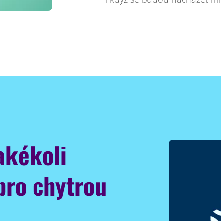
akékoli
pro chytrou