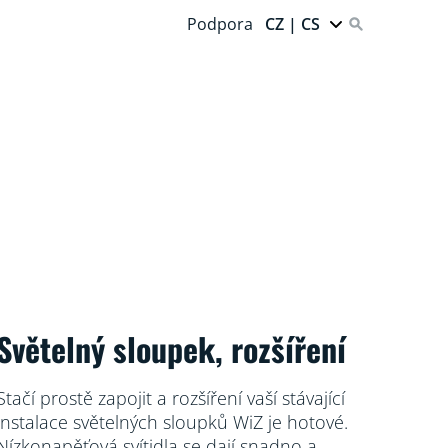
Podpora
CZ | CS
Světelný sloupek, rozšíření
Stačí prostě zapojit a rozšíření vaší stávající
instalace světelných sloupků WiZ je hotové.
Nízkonapěťová svítidla se dají snadno a