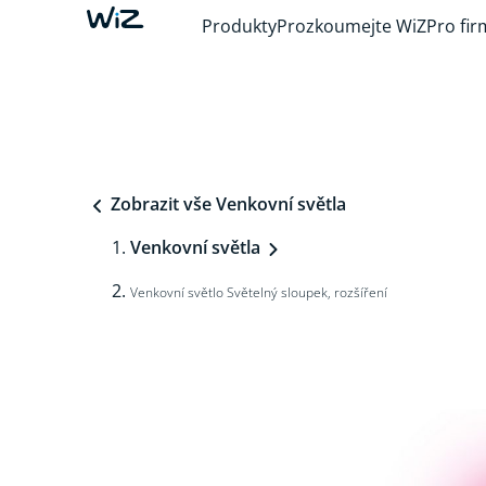
Produkty
Prozkoumejte WiZ
Pro fir
Zobrazit vše Venkovní světla
Venkovní světla
Venkovní světlo Světelný sloupek, rozšíření