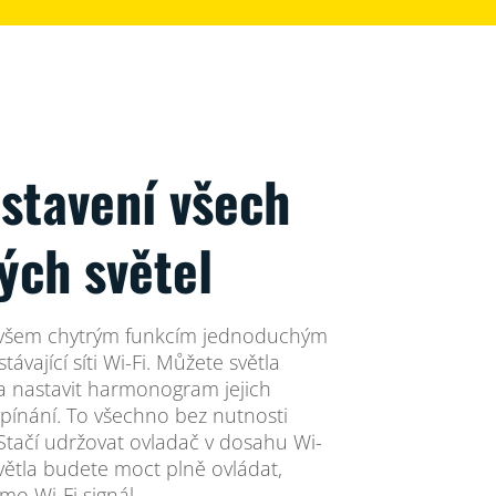
stavení všech
ých světel
ke všem chytrým funkcím jednoduchým
ávající síti Wi-Fi. Můžete světla
 a nastavit harmonogram jejich
pínání. To všechno bez nutnosti
Stačí udržovat ovladač v dosahu Wi-
světla budete moct plně ovládat,
o Wi-Fi signál.