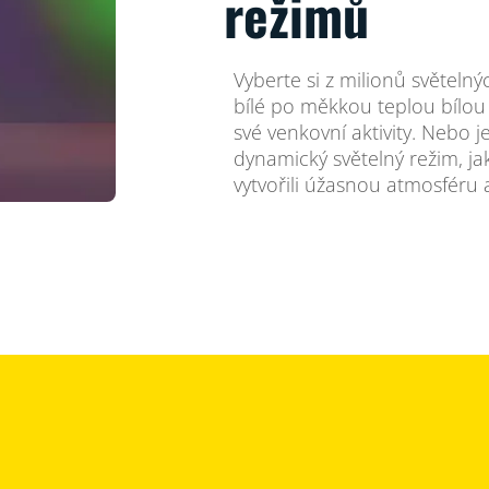
režimů
Vyberte si z milionů světeln
bílé po měkkou teplou bílou 
své venkovní aktivity. Nebo 
dynamický světelný režim, ja
vytvořili úžasnou atmosféru 