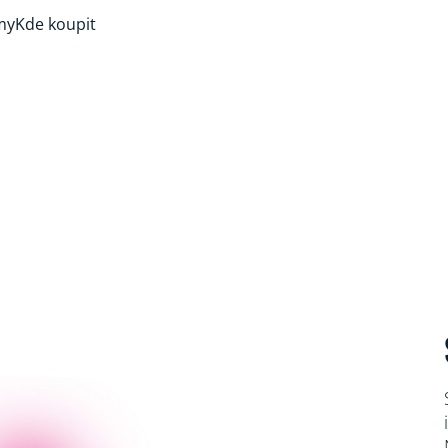
my
Kde koupit