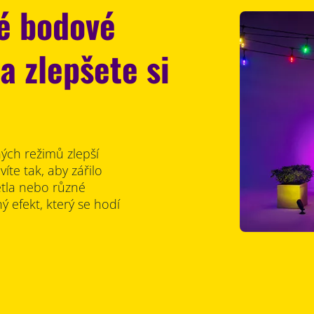
é bodové
a zlepšete si
ých režimů zlepší
te tak, aby zářilo
ětla nebo různé
ý efekt, který se hodí