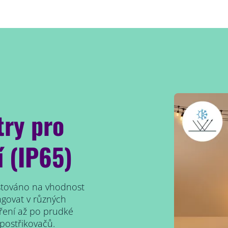
ry pro
í (IP65)
estováno na vhodnost
ngovat v různých
ření až po prudké
 postřikovačů.