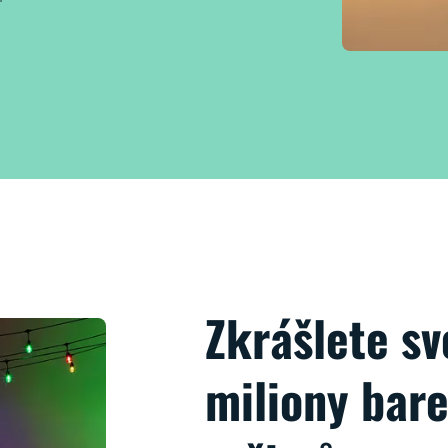
Zkrášlete s
miliony bar