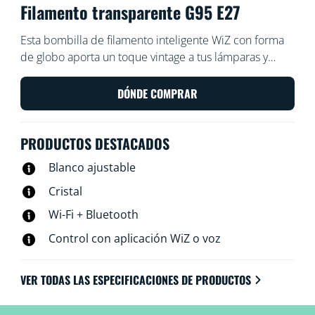
Filamento transparente G95 E27
Esta bombilla de filamento inteligente WiZ con forma
de globo aporta un toque vintage a tus lámparas y
luminarias. Úsala con la aplicación WiZ o con tu propia
voz para reducir y aumentar el brillo o para usar
DÓNDE COMPRAR
modos de luz preestablecidos en los ajustes de Wi-Fi.
PRODUCTOS DESTACADOS
Blanco ajustable
Cristal
Wi-Fi + Bluetooth
Control con aplicación WiZ o voz
VER TODAS LAS ESPECIFICACIONES DE PRODUCTOS