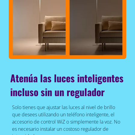
Atenúa las luces inteligentes
incluso sin un regulador
Solo tienes que ajustar las luces al nivel de brillo
que desees utilizando un teléfono inteligente, el
accesorio de control WiZ o simplemente la voz. No
es necesario instalar un costoso regulador de