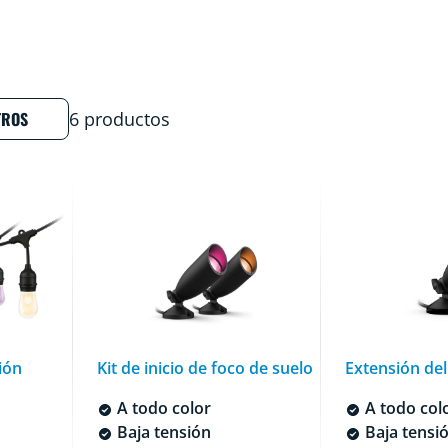
TROS
6 productos
ión
Kit de inicio de foco de suelo
Extensión del
A todo color
A todo col
Baja tensión
Baja tensi