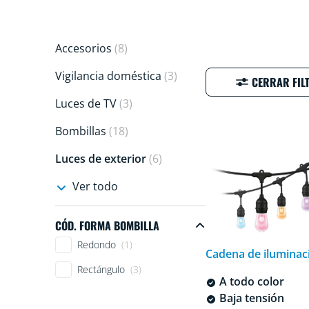
Accesorios
(8)
Vigilancia doméstica
(3)
CERRAR FIL
Luces de TV
(3)
Bombillas
(18)
Luces de exterior
(6)
Ver todo
CÓD. FORMA BOMBILLA
Cód. forma bombilla
Redondo
(1)
Cadena de iluminac
Rectángulo
(3)
A todo color
Baja tensión