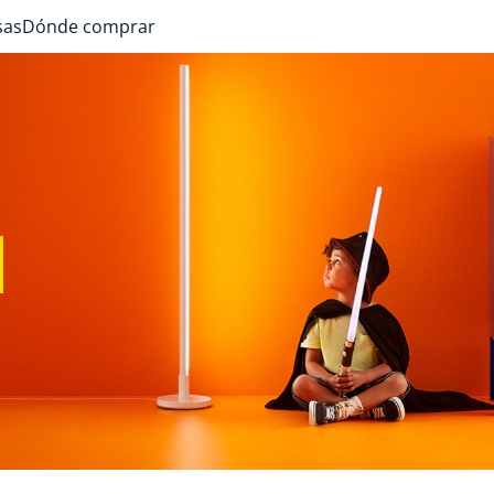
sas
Dónde comprar
N