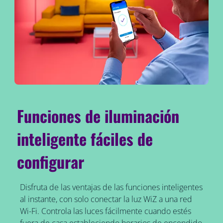
Funciones de iluminación
inteligente fáciles de
configurar
Disfruta de las ventajas de las funciones inteligentes
al instante, con solo conectar la luz WiZ a una red
Wi-Fi. Controla las luces fácilmente cuando estés