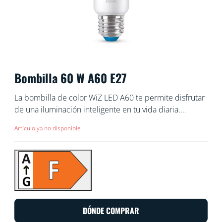
Bombilla 60 W A60 E27
La bombilla de color WiZ LED A60 te permite disfrutar
de una iluminación inteligente en tu vida diaria.
Colócala en cualquier lámpara para conseguir el
Artículo ya no disponible
ambiente que deseas con 16 millones de colores y
también con luces que oscilan entre el blanco cálido y
el blanco frío. Puedes programar las luces para que se
apaguen y enciendan en función de tus rutinas diarias
o semanales, controlarlas con tu smartphone o la voz y
acceder a distancia a las luces incluso cuando no estás
en casa. Las luces WiZ se conectan a tu router Wi-Fi,
DÓNDE COMPRAR
por lo que no necesitas ningún aparato adicional.