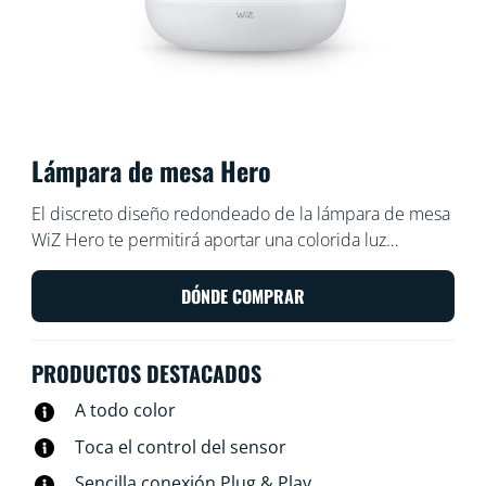
Lámpara de mesa Hero
El discreto diseño redondeado de la lámpara de mesa
WiZ Hero te permitirá aportar una colorida luz
inteligente a cualquier rincón del salón. Úsala con la
aplicación WiZ o con la voz para regular la intensidad o
DÓNDE COMPRAR
usa los modos de luz preajustados en las
configuraciones de Wi-Fi.
PRODUCTOS DESTACADOS
A todo color
Toca el control del sensor
Sencilla conexión Plug & Play