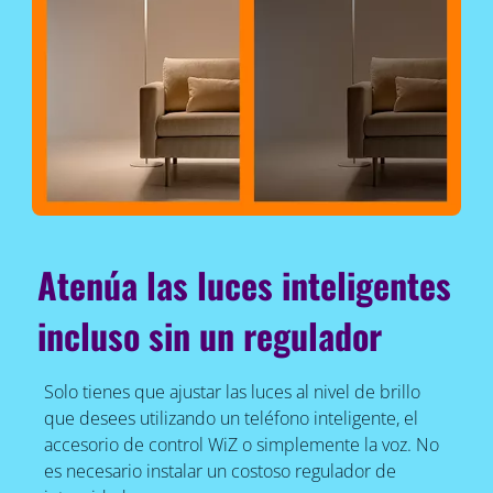
Atenúa las luces inteligentes
incluso sin un regulador
Solo tienes que ajustar las luces al nivel de brillo
que desees utilizando un teléfono inteligente, el
accesorio de control WiZ o simplemente la voz. No
es necesario instalar un costoso regulador de