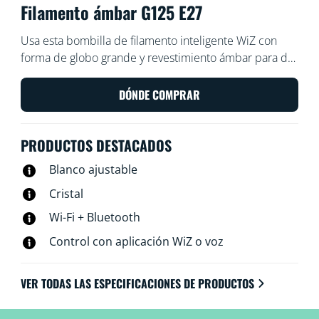
Filamento ámbar G125 E27
Usa esta bombilla de filamento inteligente WiZ con
forma de globo grande y revestimiento ámbar para dar
un toque vintage a tus lámparas y luminarias. Úsala con
la aplicación WiZ o con tu propia voz para reducir y
DÓNDE COMPRAR
aumentar el brillo o para usar modos de luz
preestablecidos en los ajustes de Wi-Fi.
PRODUCTOS DESTACADOS
Blanco ajustable
Cristal
Wi-Fi + Bluetooth
Control con aplicación WiZ o voz
VER TODAS LAS ESPECIFICACIONES DE PRODUCTOS