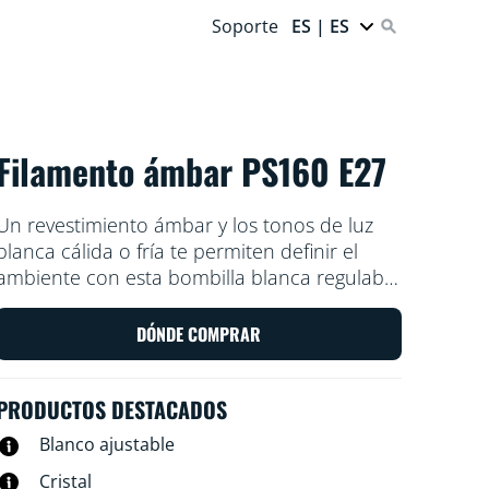
Soporte
ES | ES
Filamento ámbar PS160 E27
Un revestimiento ámbar y los tonos de luz
blanca cálida o fría te permiten definir el
ambiente con esta bombilla blanca regulable
y alargada con filamento inteligente WiZ de
estilo vintage. Úsala con la aplicación WiZ o
DÓNDE COMPRAR
con tu propia voz para reducir y aumentar el
brillo o para usar modos de luz
PRODUCTOS DESTACADOS
preestablecidos en los ajustes de Wi-Fi.
Blanco ajustable
Cristal