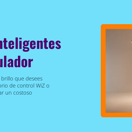
nteligentes
ulador
e brillo que desees
sorio de control WiZ o
lar un costoso