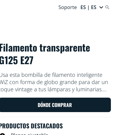
Soporte
ES | ES
Filamento transparente
G125 E27
Usa esta bombilla de filamento inteligente
WiZ con forma de globo grande para dar un
toque vintage a tus lámparas y luminarias.
Úsala con la aplicación WiZ o con tu propia
voz para reducir y aumentar el brillo o para
DÓNDE COMPRAR
usar modos de luz preestablecidos en los
ajustes de Wi-Fi.
PRODUCTOS DESTACADOS