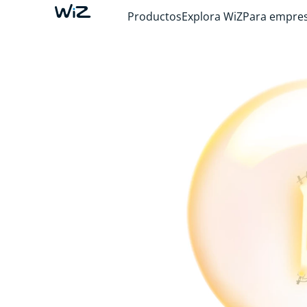
Productos
Explora WiZ
Para empre