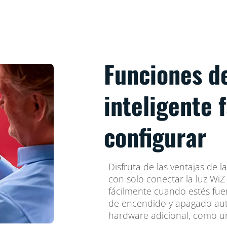
Funciones d
inteligente 
configurar
Disfruta de las ventajas de la
con solo conectar la luz WiZ 
fácilmente cuando estés fue
de encendido y apagado auto
hardware adicional, como u