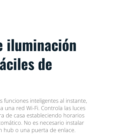
e iluminación
fáciles de
s funciones inteligentes al instante,
a una red Wi-Fi. Controla las luces
ra de casa estableciendo horarios
mático. No es necesario instalar
n hub o una puerta de enlace.