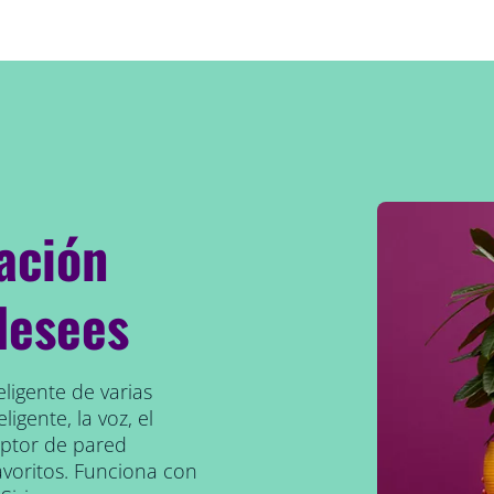
ación
desees
eligente de varias
ligente, la voz, el
uptor de pared
avoritos. Funciona con