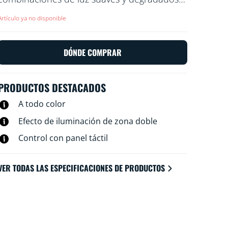
de colores. Lleva la luz LED móvil a cualquier
Artículo ya no disponible
lugar dentro o fuera de tu casa y haz que tu
rincón preferido sea realmente acogedor.
DÓNDE COMPRAR
PRODUCTOS DESTACADOS
A todo color
Efecto de iluminación de zona doble
Control con panel táctil
VER TODAS LAS ESPECIFICACIONES DE PRODUCTOS