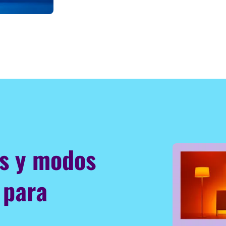
es y modos
 para