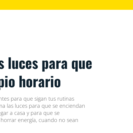
s luces para que
pio horario
ntes para que sigan tus rutinas
ma las luces para que se enciendan
egar a casa y para que se
horrar energía, cuando no sean