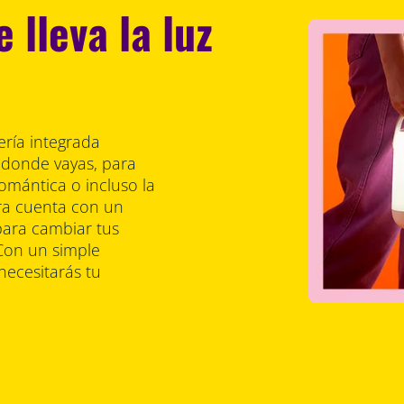
 lleva la luz
ería integrada
á donde vayas, para
romántica o incluso la
ara cuenta con un
 para cambiar tus
 Con un simple
 necesitarás tu