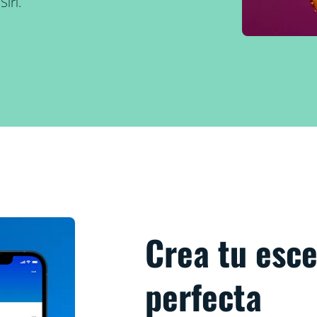
iri.
Crea tu esc
perfecta