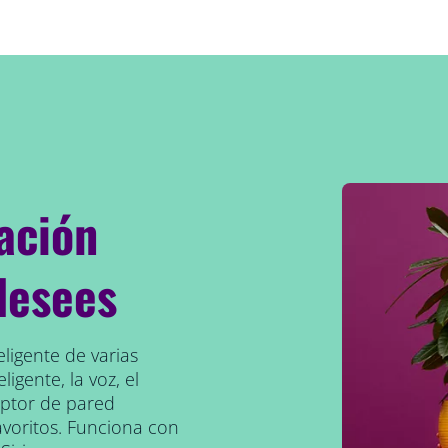
ación
desees
eligente de varias
ligente, la voz, el
uptor de pared
avoritos. Funciona con