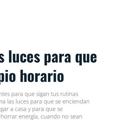
s luces para que
pio horario
ntes para que sigan tus rutinas
ma las luces para que se enciendan
egar a casa y para que se
horrar energía, cuando no sean