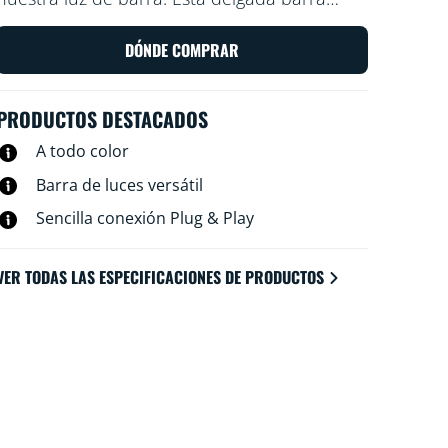
irradia muchos colores y es fácil de colocar
en espacios pequeños. Basta con inclinarla
DÓNDE COMPRAR
sobre uno de sus lados para ajustar el
ángulo de iluminación. ¿Prefieres una luz
PRODUCTOS DESTACADOS
más larga? Conecta una segunda barra para
duplicar el efecto.
A todo color
Barra de luces versátil
Sencilla conexión Plug & Play
VER TODAS LAS ESPECIFICACIONES DE PRODUCTOS