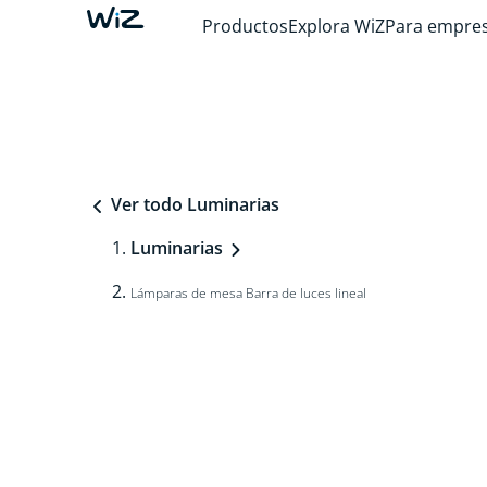
Productos
Explora WiZ
Para empre
Ver todo Luminarias
Luminarias
Lámparas de mesa Barra de luces lineal