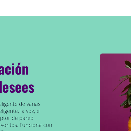
ación
desees
eligente de varias
ligente, la voz, el
uptor de pared
avoritos. Funciona con