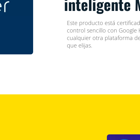
inteligente 
Este producto está certifica
control sencillo con Googl
cualquier otra plataforma d
que elijas.