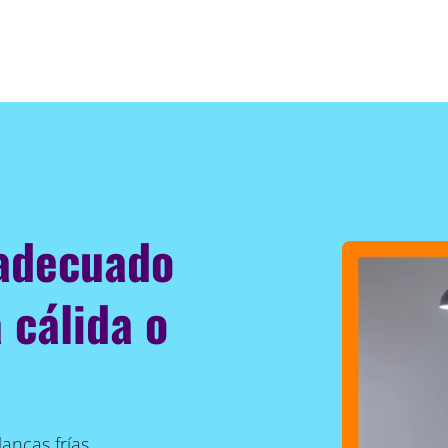
 adecuado
 cálida o
ancas frías