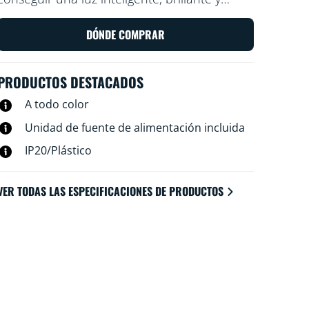
colorida. Corta la tira flexible al tamaño que
quieras para añadir una iluminación
DÓNDE COMPRAR
indirecta y lineal a cualquier espacio. Úsala
con la aplicación WiZ o con la voz para
PRODUCTOS DESTACADOS
regular la intensidad o usa los modos de luz
preajustados en las configuraciones de Wi-Fi.
A todo color
Unidad de fuente de alimentación incluida
IP20/Plástico
VER TODAS LAS ESPECIFICACIONES DE PRODUCTOS