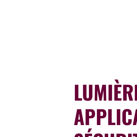
qui imitent
ineuses,
on de
e maison,
LUMIÈR
APPLIC