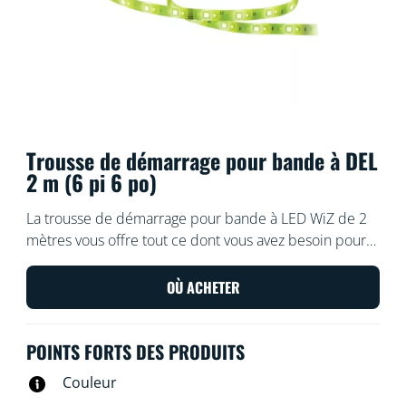
Trousse de démarrage pour bande à DEL
2 m (6 pi 6 po)
La trousse de démarrage pour bande à LED WiZ de 2
mètres vous offre tout ce dont vous avez besoin pour
bénéficier d’un éclairage intelligent et coloré. Coupez
la bande flexible à la taille voulue pour ajouter un
OÙ ACHETER
éclairage indirect et linéaire à n’importe quel espace.
Utilisez-la avec l’application WiZ ou les commandes
POINTS FORTS DES PRODUITS
vocales pour régler l’intensité ou utilisez des modes
d’éclairage prédéfinis sur les configurations Wi-Fi.
Couleur