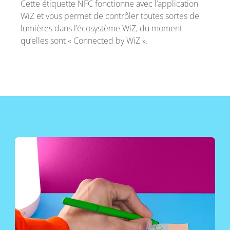
Cette étiquette NFC fonctionne avec l’application
WiZ et vous permet de contrôler toutes sortes de
lumières dans l’écosystème WiZ, du moment
qu’elles sont « Connected by WiZ ».